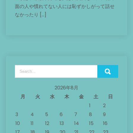
面の人や慣れてない人には恥ずかしがって話せ
なかったり […]
2026年8月
月
火
水
木
金
土
日
1
2
3
4
5
6
7
8
9
10
11
12
13
14
15
16
17
18
19
20
21
22
23