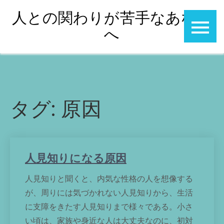
Skip
人との関わりが苦手なあなた
to
へ
content
タグ:
原因
人見知りになる原因
人見知りと聞くと、内気な性格の人を想像する
が、周りには気づかれない人見知りから、生活
に支障をきたす人見知りまで様々である。小さ
い頃は、家族や身近な人は大丈夫なのに、初対