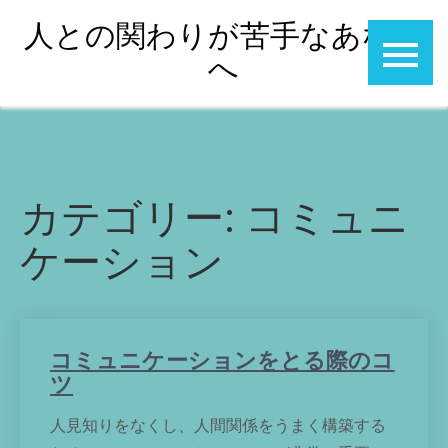
Skip
人との関わりが苦手なあなた
to
へ
content
カテゴリー:
コミュニ
ケーション
コミュニケーションをとる際のコ
ツ
人見知りをなくし、人間関係をうまく構築する