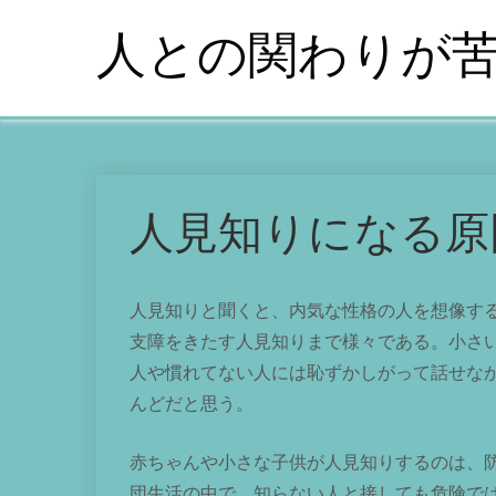
Skip
人との関わりが
to
content
人見知りになる原
人見知りと聞くと、内気な性格の人を想像す
支障をきたす人見知りまで様々である。小さ
人や慣れてない人には恥ずかしがって話せな
んどだと思う。
赤ちゃんや小さな子供が人見知りするのは、
団生活の中で、知らない人と接しても危険で