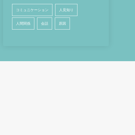
コミュニケーション
人見知り
人間関係
会話
原因